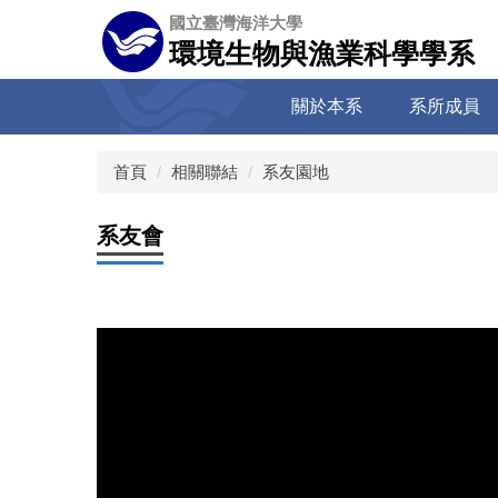
跳
國立臺灣海洋大學
到
環境生物與漁業科學學系
主
要
關於本系
系所成員
內
容
區
首頁
相關聯結
系友園地
系友會