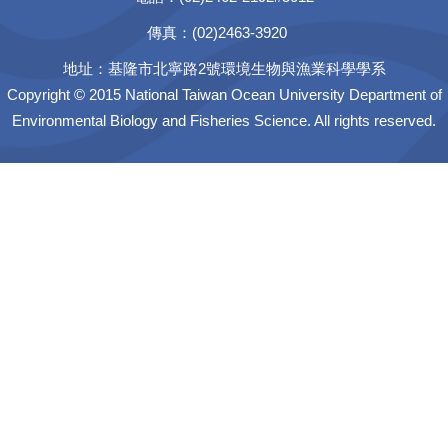
傳真：(02)2463-3920
地址：基隆市北寧路2號環境生物與漁業科學學系
Copyright © 2015 National Taiwan Ocean University Department of
Environmental Biology and Fisheries Science. All rights reserved.