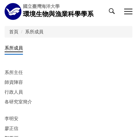
跳
國立臺灣海洋大學
到
環境生物與漁業科學學系
主
要
內
首頁
系所成員
容
區
系所成員
系所主任
師資陣容
行政人員
各研究室簡介
李明安
廖正信