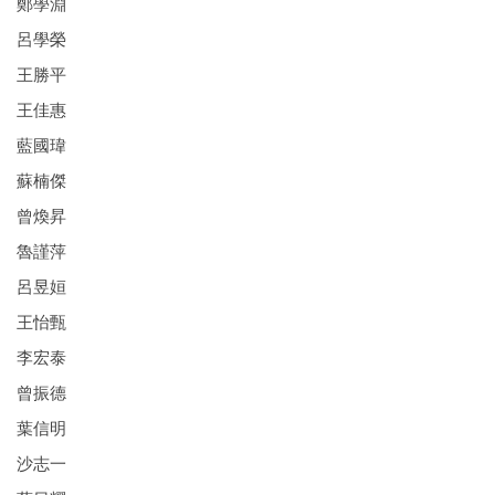
鄭學淵
呂學榮
王勝平
王佳惠
藍國瑋
蘇楠傑
曾煥昇
魯謹萍
呂昱姮
王怡甄
李宏泰
曾振德
葉信明
沙志一