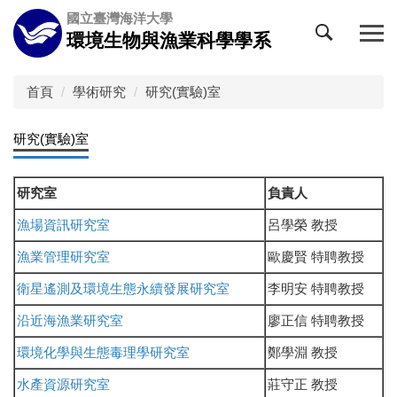
跳
國立臺灣海洋大學
到
環境生物與漁業科學學系
主
要
內
首頁
學術研究
研究(實驗)室
容
區
研究(實驗)室
研究室
負責人
漁場資訊研究室
呂學榮 教授
漁業管理研究室
歐慶賢 特聘教授
衛星遙測及環境生態永續發展研究室
李明安 特聘教授
沿近海漁業研究室
廖正信 特聘教授
環境化學與生態毒理學研究室
鄭學淵 教授
水產資源研究室
莊守正 教授